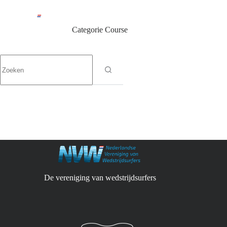
Ga
naar
de
Categorie
Course
inhoud
Geen
resultaten
De vereniging van wedstrijdsurfers