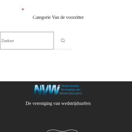
Ga
naar
de
Categorie
Van de voorzitter
inhoud
Geen
resultaten
De vereniging van wedstrijdsurfers