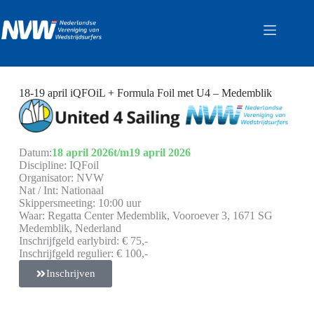
18-19 april iQFOiL + Formula Foil met U4 – Medemblik
Datum:
18 april 2026
t/m
19 april 2026
Discipline: IQFoil
Organisator: NVW
Nat / Int: Nationaal
Skippersmeeting: 10:00 uur
Waar: Regatta Center Medemblik, Vooroever 3, 1671 SG
Medemblik, Nederland
Inschrijfgeld earlybird: € 75,-
Inschrijfgeld regulier: € 100,-
Inschrijven