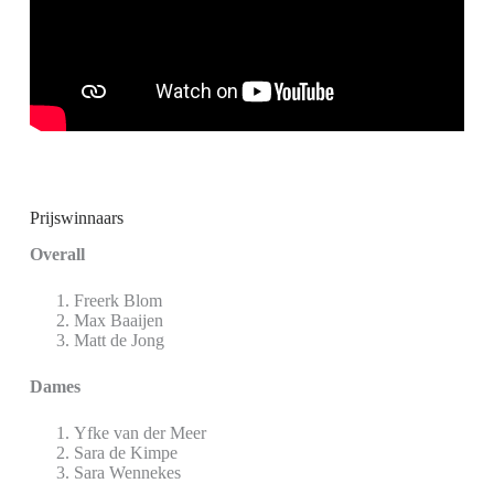
Prijswinnaars
Overall
Freerk Blom
Max Baaijen
Matt de Jong
Dames
Yfke van der Meer
Sara de Kimpe
Sara Wennekes