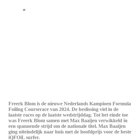
Freerk Blom Nederlands
Kampioen Formula Foiling
2024
Freerk Blom is de nieuwe Nederlands Kampioen Formula
Foiling Courserace van 2024. De beslissing viel in de
laatste races op de laatste wedstrijddag. Tot het einde toe
was Freerk Blom samen met Max Baaijen verwikkeld in
een spannende strijd om de nationale titel. Max Baaijen
ging uiteindelijk naar huis met de hoofdprijs voor de beste
iQFOiL surfer.