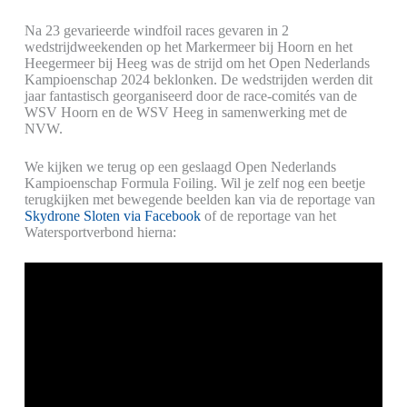
Na 23 gevarieerde windfoil races gevaren in 2
wedstrijdweekenden op het Markermeer bij Hoorn en het
Heegermeer bij Heeg was de strijd om het Open Nederlands
Kampioenschap 2024 beklonken. De wedstrijden werden dit
jaar fantastisch georganiseerd door de race-comités van de
WSV Hoorn en de WSV Heeg in samenwerking met de
NVW.
We kijken we terug op een geslaagd Open Nederlands
Kampioenschap Formula Foiling. Wil je zelf nog een beetje
terugkijken met bewegende beelden kan via de reportage van
Skydrone Sloten via Facebook
of de reportage van het
Watersportverbond hierna: