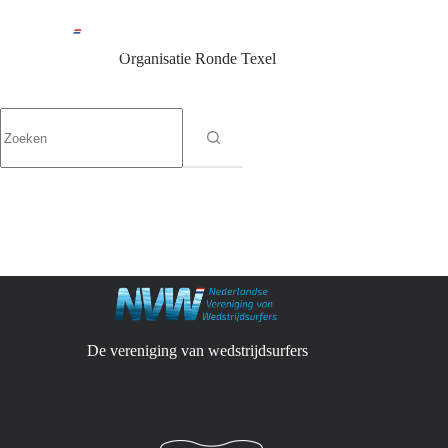
Ga
naar
de
Organisatie
Ronde Texel
inhoud
Geen
resultaten
De vereniging van wedstrijdsurfers